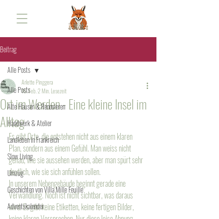
Beitrag
Alle Posts
Arlette Pinggera
Alle Posts
16. Feb.
2 Min. Lesezeit
Ort im Werden - Eine kleine Insel im
Alte Häuser & Renovieren
Alltag
Handwerk & Atelier
Es gibt Orte, die entstehen nicht aus einem klaren 
Landleben in Frankreich
Plan, sondern aus einem Gefühl. Man weiss nicht 
Slow Living
genau, wie sie aussehen werden, aber man spürt sehr 
deutlich, wie sie sich anfühlen sollen. 
Umzug
In unserem Nebengebäude beginnt gerade eine 
Geschichten von Villa Mille Feuille
Verwandlung. Noch ist nicht sichtbar, was daraus 
Adventskalender
wird. Es gibt keine Etiketten, keine fertigen Bilder, 
keine klaren Versprechen. Nur diese leise Ahnung, 