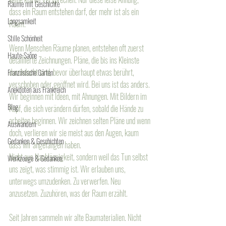
Räume mit Geschichte
dass ein Raum entstehen darf, der mehr ist als ein 
Langsamkeit
Raum.
Stille Schönheit
Wenn Menschen Räume planen, entstehen oft zuerst 
Haute-Saône
detaillierte Zeichnungen. Pläne, die bis ins Kleinste 
durchdacht sind, bevor überhaupt etwas berührt, 
Französische Gärten
verschoben oder geöffnet wird. Bei uns ist das anders.
Anekdoten aus Frankreich
Wir beginnen mit Ideen, mit Ahnungen. Mit Bildern im 
Blog
Kopf, die sich verändern dürfen, sobald die Hände zu 
arbeiten beginnen. Wir zeichnen selten Pläne und wenn 
Auswandern
doch, verlieren wir sie meist aus den Augen, kaum 
Gedanken & Geschichten
dass wir angefangen haben. 
Nicht aus Nachlässigkeit, sondern weil das Tun selbst 
Werkzeuge & Gedanken
uns zeigt, was stimmig ist. Wir erlauben uns, 
unterwegs umzudenken. Zu verwerfen. Neu 
anzusetzen. Zuzuhören, was der Raum erzählt.
Seit Jahren sammeln wir alte Baumaterialien. Nicht 