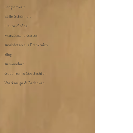
Langsamkeit
Stille Schönheit
Haute-Saône
Französische Gärten
Anekdoten aus Frankreich
Blog
Auswandern
Gedanken & Geschichten
Werkzeuge & Gedanken