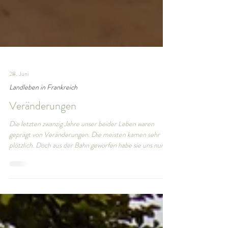
28. Juni
Landleben in Frankreich
Veränderungen
Die letzten zwanzig Jahre unser beider Leben waren
geprägt von Veränderungen. Die meisten kamen sehr
plötzlich. Doch aus der Bahn geworfen habe sie uns nur
selten. Wir waren immer schnell darin, Entscheidungen zu
treffen. Wenn sich etwas nicht mehr richtig anfühlte,
haben wir losgelassen. Wir haben gross geträumt. Ideen
verfolgt, bevor wir alle Antworten kannten. Und manche