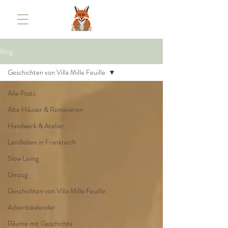
Blog
Geschichten von Villa Mille Feuille
Alle Posts
Alte Häuser & Renovieren
Handwerk & Atelier
Landleben in Frankreich
Slow Living
Umzug
Geschichten von Villa Mille Feuille
Adventskalender
Räume mit Geschichte