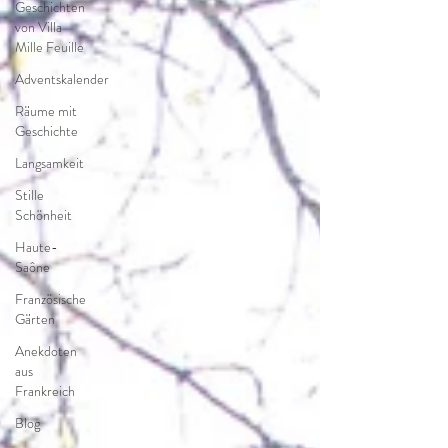
Geschichten
von Villa
Mille Feuille
Adventskalender
Räume mit
Geschichte
Langsamkeit
Stille
Schönheit
Haute-
Saône
Französische
Gärten
Anekdoten
aus
Frankreich
Blog