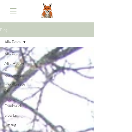
Blog
Alle Posts
Alle Posts
Alte Häuser
&
Renovieren
Handwerk &
Atelier
Landleben in
Frankreich
Slow Living
Umzug