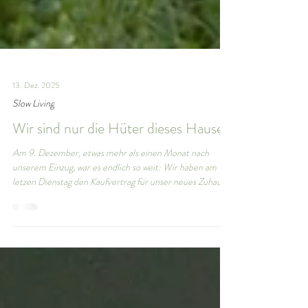
13. Dez. 2025
Slow Living
Wir sind nur die Hüter dieses Hauses
Am 9. Dezember, etwas mehr als einen Monat nach
unserem Einzug, war es endlich so weit: Wir haben am
letzen Dienstag den Kaufvertrag für unser neues Zuhause
unterschrieben. Endlich. Endlich gehört das Haus, in dem
wir jeden Morgen aufwachen, auch offiziell uns. Und diese
seltsame Zwischenwelt, in der wir, vom Notar genehmigt,
in einem Haus leben durften, das uns noch nicht gehörte,
ist beendet. Ein Zustand der sich etwas anfühlte, wie ein